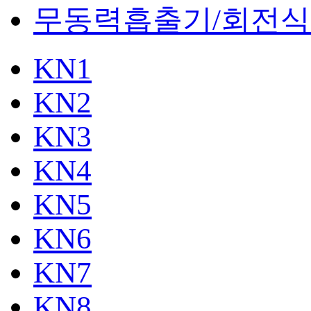
무동력흡출기/회전
KN1
KN2
KN3
KN4
KN5
KN6
KN7
KN8