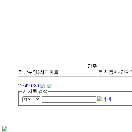
광주
하남부영3차아파트
동 신동아4단지
1
2
3
4
5
6
7
8
9
게시물 검색