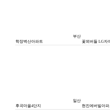
부산
학장벽산아파트
꽃뫼버들 LG자
일산
후곡마을4단지
현진에버빌아파