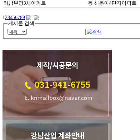
하남부영3차아파트
동 신동아4단지아파트
1
2
3
4
5
6
7
8
9
게시물 검색