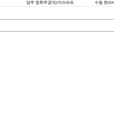
양주 청학주공5단지아파트
수동 한라