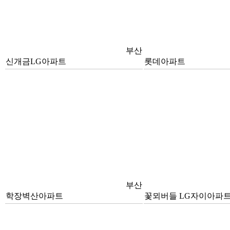
부산
신개금LG아파트
롯데아파트
부산
학장벽산아파트
꽃뫼버들 LG자이아파