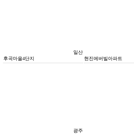
일산
후곡마을4단지
현진에버빌아파트
광주