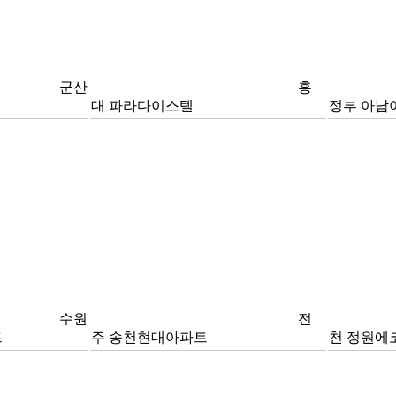
군산
홍
대 파라다이스텔
정부 아남
수원
전
트
주 송천현대아파트
천 정원에