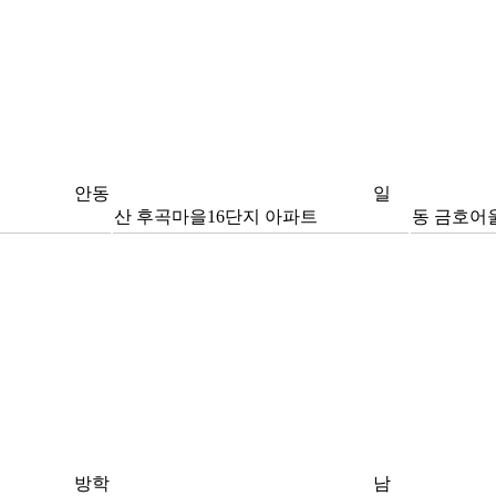
안동
일
산 후곡마을16단지 아파트
동 금호어
방학
남