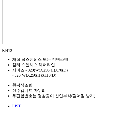
KN12
재질
올스텐레스 또는 전면스텐
칼라
스텐레스 헤어라인
사이즈
- 320(W)X250(H)X70(D)
- 320(W)X250(H)X110(D)
환봉식조립
신주캡너트 마무리
우편함번호는 명찰꽃이 삽입부착(떨어짐 방지)
LIST