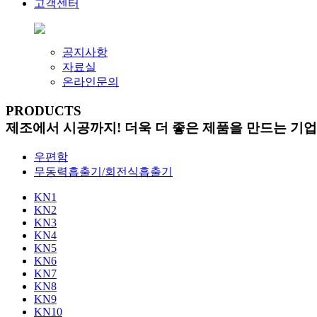
고객센터
공지사항
자료실
온라인문의
PRODUCTS
제조에서 시공까지! 더욱 더 좋은 제품을 만드는 기
우편함
무동력흡출기/회전식흡출기
KN1
KN2
KN3
KN4
KN5
KN6
KN7
KN8
KN9
KN10