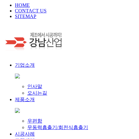
HOME
CONTACT US
SITEMAP
기업소개
인사말
오시는길
제품소개
우편함
무동력흡출기/회전식흡출기
시공사례